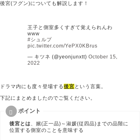
後宮(フグン)についても解説します！
王子と側室多くすぎて覚えられんわ
www
#シュルプ
pic.twitter.com/YePX0KBrus
— キツネ (@yeonjunxtt)
October 15,
2022
ドラマ内にも度々登場する
後宮
という言葉。
下記にまとめましたのでご覧ください。
後宮とは
、嬪(正一品)～淑媛(従四品)までの品階に
位置する側室のことを意味する