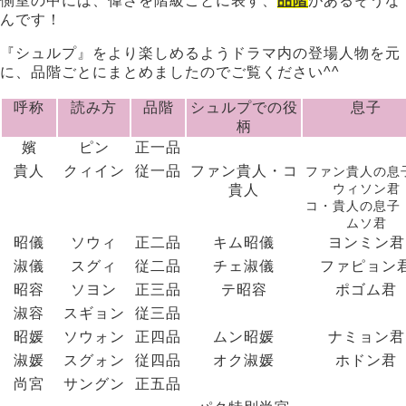
側室の中には、偉さを階級ごとに表す、
品階
があるそうな
んです！
『シュルプ』をより楽しめるようドラマ内の登場人物を元
に、品階ごとにまとめましたのでご覧ください^^
呼称
読み方
品階
シュルプでの役
息子
柄
嬪
ピン
正一品
貴人
クィイン
従一品
ファン貴人・コ
ファン貴人の息
ウィソン君
貴人
コ・貴人の息子
ムソ君
昭儀
ソウィ
正二品
キム昭儀
ヨンミン君
淑儀
スグィ
従二品
チェ淑儀
ファピョン
昭容
ソヨン
正三品
テ昭容
ポゴム君
淑容
スギョン
従三品
昭媛
ソウォン
正四品
ムン昭媛
ナミョン君
淑媛
スグォン
従四品
オク淑媛
ホドン君
尚宮
サングン
正五品