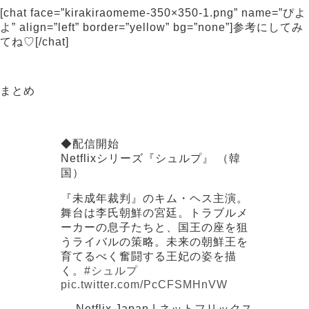
[chat face=”kirakiraomeme-350×350-1.png” name=”ぴよ
よ” align=”left” border=”yellow” bg=”none”]参考にしてみ
てね♡[/chat]
まとめ
◆配信開始
Netflixシリーズ『シュルプ』 （韓
国）
『未成年裁判』のキム・ヘス主演。
舞台は李氏朝鮮の宮廷。トラブルメ
ーカーの息子たちと、国王の座を狙
うライバルの策略。未来の朝鮮王を
育てるべく奮闘する王妃の姿を描
く。
#シュルプ
pic.twitter.com/PcCFSMHnVW
— Netflix Japan | ネットフリックス