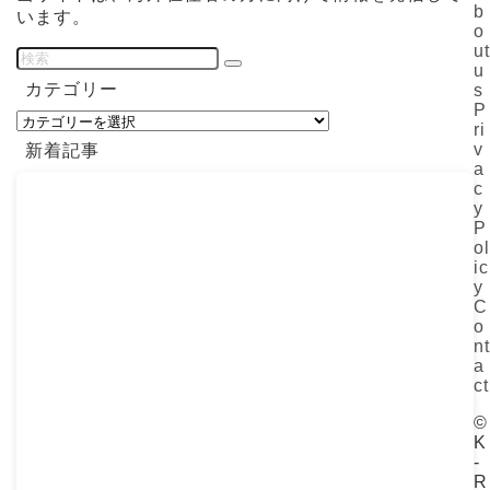
b
います。
o
ut
u
カテゴリー
s
P
カ
ri
テ
v
新着記事
ゴ
a
リ
c
y
ー
P
ol
ic
y
C
o
nt
a
ct
©
K
-
R