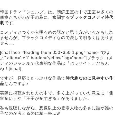
韓国ドラマ『シュルプ』は、朝鮮王室の中で正室や多くの
側室たちがわが子の為に、奮闘する
ブラックコメディ時代
劇
です。
コメディとつくから明るめの話かと思う方がいるかもしれ
ませんが、ブラックコメディなので決して明るくはありま
せん…。
[chat face=”loading-thum-350×350-1.png” name=”ぴよ
よ” align=”left” border=”yellow” bg=”none”]ブラックコメ
ディのジャンルで代表的な作品は『パラサイト』だもん
ね！[/chat]
ですが、見応えたっぷりな作品で
時代劇なのに見やすい作
品
なんですよ♪
実際に視聴された方の中で、多く上がっていた意見に「側
室多い」や「王子が多すぎる」がありました。
私も視聴しながら、想像以上の登場人物の多さに誰が誰の
子なのか考えるのに精一杯…w