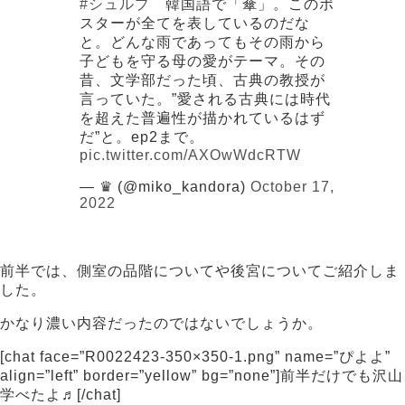
#シュルプ
韓国語で「傘」。このポ
スターが全てを表しているのだな
と。どんな雨であってもその雨から
子どもを守る母の愛がテーマ。その
昔、文学部だった頃、古典の教授が
言っていた。”愛される古典には時代
を超えた普遍性が描かれているはず
だ”と。ep2まで。
pic.twitter.com/AXOwWdcRTW
— ♛ (@miko_kandora)
October 17,
2022
前半では、側室の品階についてや後宮についてご紹介しま
した。
かなり濃い内容だったのではないでしょうか。
[chat face=”R0022423-350×350-1.png” name=”ぴよよ”
align=”left” border=”yellow” bg=”none”]前半だけでも沢山
学べたよ♬[/chat]