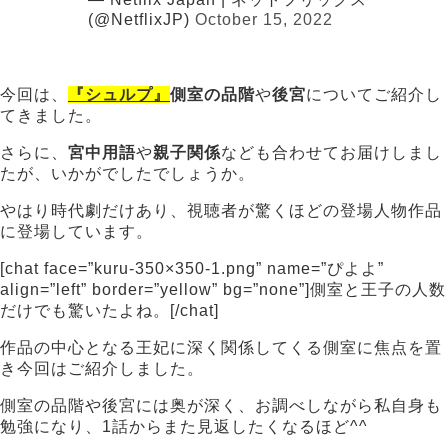
(@NetflixJP)
October 15, 2022
今回は、
『シュルプ』
側室の品階
や
後宮
についてご紹介し
てきました。
さらに、
宮中用語
や
親子関係
なども合わせてお届けしまし
たが、いかがでしたでしょうか。
やはり時代劇だけあり、
視聴者が驚くほどの登場人物
作品
に登場しています。
[chat face=”kuru-350×350-1.png” name=”ぴよよ”
align=”left” border=”yellow” bg=”none”]側室と王子の人数
だけでも驚いたよね。[/chat]
作品の中心となる王妃に深く関係してくる側室に焦点を置
き今回はご紹介しました。
側室の品階や後宮には奥が深く、お調べしながら私自身も
勉強になり、1話からまた見返したくなるほど^^