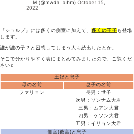
— M (@mwdh_bihm)
October 15,
2022
『シュルプ』には多くの側室に加えて、
多くの王子
も登場
します。
誰が誰の子？と困惑してしまう人も続出したとか。
そこで分かりやすく表にまとめてみましたので、ご覧くだ
さい♬
王妃と息子
母の名前
息子の名前
ファリョン
長男：世子
次男：ソンナム大君
三男：ムアン大君
四男：ケソン大君
五男：イリョン大君
側室(後宮)と息子