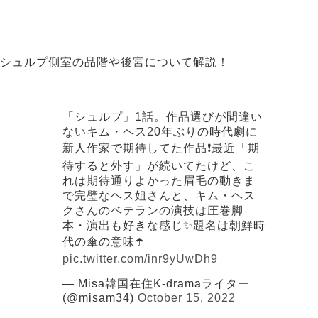
シュルプ側室の品階や後宮について解説！
「シュルプ」1話。作品選びが間違い
ないキム・ヘス20年ぶりの時代劇に
新人作家で期待してた作品❗️最近「期
待すると外す」が続いてたけど、こ
れは期待通りよかった眉毛の動きま
で完璧なヘス姐さんと、キム・ヘス
クさんのベテランの演技は圧巻脚
本・演出も好きな感じ✨題名は朝鮮時
代の傘の意味☂️
pic.twitter.com/inr9yUwDh9
— Misa韓国在住K-dramaライター
(@misam34)
October 15, 2022