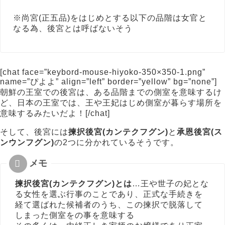
※尚宮(正五品)をはじめとする以下の品階は女官と
なる為、後宮とは呼ばないそう
[chat face=”keybord-mouse-hiyoko-350×350-1.png”
name=”ぴよよ” align=”left” border=”yellow” bg=”none”]
朝鮮の王室での後宮は、ある品階までの側室を意味するけ
ど、日本の王室では、王や王妃はじめ側室が暮らす場所を
意味するみたいだよ！[/chat]
そして、後宮には
揀択後宮(カンテクフグン)
と
承恩後宮(ス
ンウンフグン)
の2つに分かれているそうです。
揀択後宮(カンテクフグン)とは
…王や世子の妃とな
る女性を選ぶ行事のことであり、正式な手続きを
経て選ばれた候補者のうち、この揀択で脱落して
しまった側室をの事を意味する