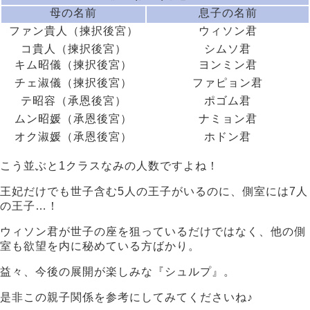
母の名前
息子の名前
ファン貴人（揀択後宮）
ウィソン君
コ貴人（揀択後宮）
シムソ君
キム昭儀（揀択後宮）
ヨンミン君
チェ淑儀（揀択後宮）
ファピョン君
テ昭容（承恩後宮）
ポゴム君
ムン昭媛（承恩後宮）
ナミョン君
オク淑媛（承恩後宮）
ホドン君
こう並ぶと1クラスなみの人数ですよね！
王妃だけでも世子含む5人の王子がいるのに、側室には7人
の王子…！
ウィソン君が世子の座を狙っているだけではなく、他の側
室も欲望を内に秘めている方ばかり。
益々、今後の展開が楽しみな『シュルプ』。
是非この親子関係を参考にしてみてくださいね♪