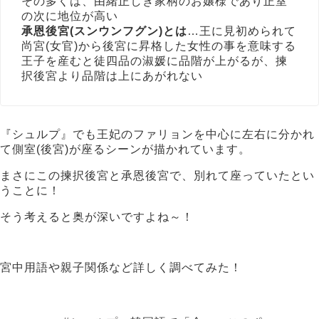
その多くは、由緒正しき家柄のお嬢様であり正室
の次に地位が高い
承恩後宮(スンウンフグン)とは
…王に見初められて
尚宮(女官)から後宮に昇格した女性の事を意味する
王子を産むと徒四品の淑媛に品階が上がるが、揀
択後宮より品階は上にあがれない
『シュルプ』でも王妃のファリョンを中心に左右に分かれ
て側室(後宮)が座るシーンが描かれています。
まさにこの揀択後宮と承恩後宮で、別れて座っていたとい
うことに！
そう考えると奥が深いですよね～！
宮中用語や親子関係など詳しく調べてみた！