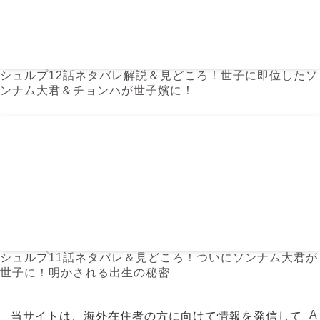
シュルプ12話ネタバレ解説＆見どころ！世子に即位したソ
ンナム大君＆チョンハが世子嬪に！
シュルプ11話ネタバレ＆見どころ！ついにソンナム大君が
世子に！明かされる出生の秘密
A
当サイトは、海外在住者の方に向けて情報を発信して