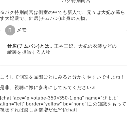
パク特別尚宮
※パク特別尚宮は側室の中でも新人で、元々は大妃が暮ら
す大妃殿で、針房(チムバン)出身の人物。
針房(チムバン)とは
…王や王妃、大妃の衣装などの
縫製を担当する人物
こうして側室を品階ごとにみると分かりやすいですよね！
是非、視聴に際に参考にしてみてください♬
[chat face=”piyotube-350×350-1.png” name=”ぴよよ”
align=”left” border=”yellow” bg=”none”]この知識をもって
視聴すれば楽しさ倍増だね^^[/chat]