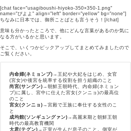
[chat face=”usagiboushi-hiyoko-350×350-1.png”
name=”ぴよよ” align=”left” border=”yellow” bg=”none”]
ちなみに日本では、御所ことばとも言うそう！[/chat]
意味も分かったところで、他にどんな言葉があるのか気に
なる方がいるかと思います。
そこで、いくつかピックアップしてまとめてみましたので
ご覧ください。
内命婦(ネミョンブ)
→王妃や大妃をはじめ、女官
(宮女)や後宮を統率する役割を担う組織のこと
尚宮(サングン)
→朝鮮王朝時代、内命婦(ネミョン
ブ)に属し、宮中に仕えた宮女(クンニョ)の最高位
のこと
宮女(クンニョ)
→宮殿で王族に奉仕する女性のこ
と
成均館(ソンギュングァン)
→高麗末期と朝鮮王朝
時代の最高教育機関
大君(テグン)
→正室が生んだ息子のこと。側室が