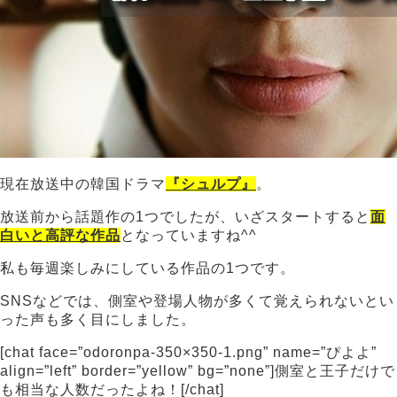
現在放送中の韓国ドラマ
『シュルプ』
。
放送前から話題作の1つでしたが、いざスタートすると
面
白いと高評な作品
となっていますね^^
私も毎週楽しみにしている作品の1つです。
SNSなどでは、側室や登場人物が多くて覚えられないとい
った声も多く目にしました。
[chat face=”odoronpa-350×350-1.png” name=”ぴよよ”
align=”left” border=”yellow” bg=”none”]側室と王子だけで
も相当な人数だったよね！[/chat]