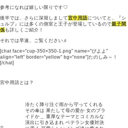
参考になれば嬉しい限りです♡
後半では、さらに深堀しまして
宮中用語
についてと、『シ
ュルプ』には多くの側室と王子が登場しているので
親子関
係
も詳しくご紹介！
それでは早速、ご覧ください♬
[chat face=”cup-350×350-1.png” name=”ぴよよ”
align=”left” border=”yellow” bg=”none”]たのしみ～！
[/chat]
宮中用語とは？
冷たく降り注ぐ雨から守ってくれる
その傘は 果たして母の愛か 女のプラ
イドか＿ 重厚なテーマとコミカルな
演出に引き込まれ ベテラン女優対決