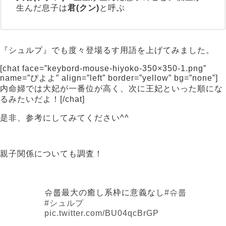
生んだ息子は
君(クン)
と呼ぶ
『シュルプ』でも度々登場るす用語を上げてみました。
[chat face=”keybord-mouse-hiyoko-350×350-1.png”
name=”ぴよよ” align=”left” border=”yellow” bg=”none”]
内命婦では大妃が一番位が高く、次に王妃といった順にな
るみたいだよ！[/chat]
是非、参考にしてみてください^^
親子関係についても調査！
슈룹最大の癒し系枠に意義なし
#슈룹
#シュルプ
pic.twitter.com/BU04qcBrGP