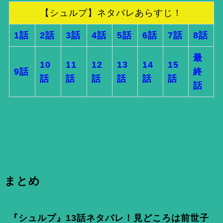
【シュルプ】ネタバレあらすじ！
1話
2話
3話
4話
5話
6話
7話
8話
最
10
11
12
13
14
15
9話
終
話
話
話
話
話
話
話
まとめ
『シュルプ』13話ネタバレ！見どころは前世子