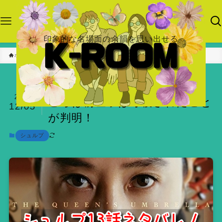
印象的な名場面の余韻を思い出せる
ホーム
シュルプ
シュルプ13話ネタバレ！見ど
2022
ころは前世子は毒殺されたこと
12/05
が判明！
シュルプ