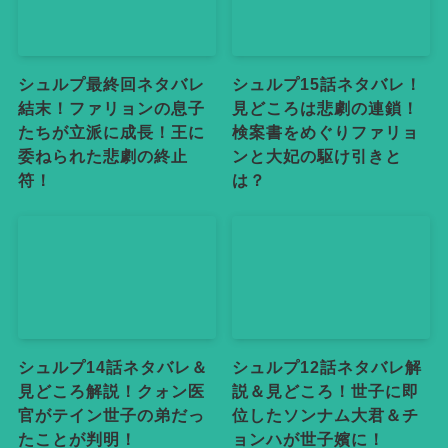
シュルプ最終回ネタバレ
シュルプ15話ネタバレ！
結末！ファリョンの息子
見どころは悲劇の連鎖！
たちが立派に成長！王に
検案書をめぐりファリョ
委ねられた悲劇の終止
ンと大妃の駆け引きと
符！
は？
シュルプ14話ネタバレ＆
シュルプ12話ネタバレ解
見どころ解説！クォン医
説＆見どころ！世子に即
官がテイン世子の弟だっ
位したソンナム大君＆チ
たことが判明！
ョンハが世子嬪に！