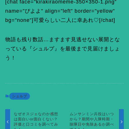
[chat face=”kirakiraomeme-350×350-1.png”
name=”ぴよよ” align=”left” border=”yellow”
bg=”none”]可愛らしい二人に幸あれ♡[/chat]
物語も残り数話…ますます見逃せない展開とな
っている『シュルプ』を最後まで見届けましょ
う！
シュルプ
なぜオスジェなのか感想
ムンサンミン兵役はいつ
は面白いor面白くない？
から？期間や入隊時期・
評価と口コミを調べてみ
除隊日や免除あるか調べ