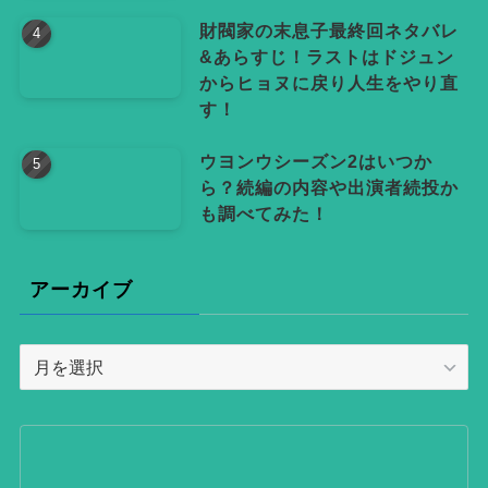
財閥家の末息子最終回ネタバレ
&あらすじ！ラストはドジュン
からヒョヌに戻り人生をやり直
す！
ウヨンウシーズン2はいつか
ら？続編の内容や出演者続投か
も調べてみた！
アーカイブ
ア
ー
カ
イ
ブ