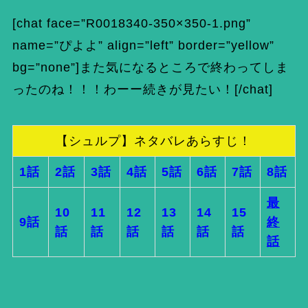
[chat face=”R0018340-350×350-1.png”
name=”ぴよよ” align=”left” border=”yellow”
bg=”none”]また気になるところで終わってしま
ったのね！！！わーー続きが見たい！[/chat]
【シュルプ】ネタバレあらすじ！
1話
2話
3話
4話
5話
6話
7話
8話
最
10
11
12
13
14
15
9話
終
話
話
話
話
話
話
話