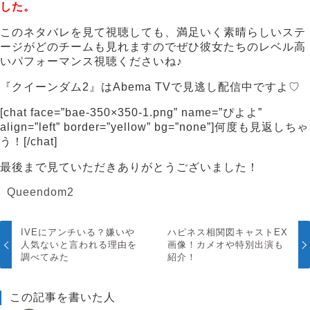
した。
このネタバレを見て視聴しても、満足いく素晴らしいステ
ージがどのチームも見れますのでぜひ彼女たちのレベル高
いパフォーマンス視聴くださいね♪
『クイーンダム2』はAbema TVで見逃し配信中ですよ♡
[chat face=”bae-350×350-1.png” name=”ぴよよ”
align=”left” border=”yellow” bg=”none”]何度も見返しちゃ
う！[/chat]
最後まで見ていただきありがとうございました！
Queendom2
IVEにアンチいる？嫌いや
ハピネス相関図キャストEX
人気ないと言われる理由を
画像！カメオや特別出演も
調べてみた
紹介！
この記事を書いた人