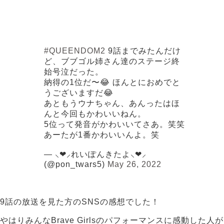
#QUEENDOM2
9話までみたんだけ
ど、ブブゴル姉さん達のステージ終
始号泣だった。
納得の1位だ〜😂 ほんとにおめでと
うございますだ😂
あともうウナちゃん、あんったはほ
んと今回もかわいいねん。
5位って発音がかわいいてさあ。笑笑
あーたが1番かわいいんよ。笑
— ⸜❤︎⸝‍れいぽんきたよ⸜❤︎⸝‍
(@pon_twars5)
May 26, 2022
9話の放送を見た方のSNSの感想でした！
やはりみんなBrave Girlsのパフォーマンスに感動した人が