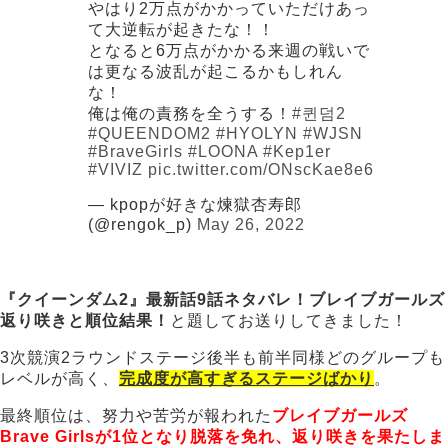
やはり2万点がかかっていただけあっ
て大逆転が起きたな！！
となると6万点がかかる来週の戦いで
は更なる波乱が起こるかもしれん
な！
俺は俺の責務を全うする！
#퀸덤2
#QUEENDOM2
#HYOLYN
#WJSN
#BraveGirls
#LOONA
#Kep1er
#VIVIZ
pic.twitter.com/ONscKae8e6
— kpopが好きな煉獄杏寿郎
(@rengok_p)
May 26, 2022
『クイーンダム2』最新話9話ネタバレ！ブレイブガールズ
返り咲きと順位結果！
と題してお送りしてきました！
3次競演2ラウンドステージ後半も前半同様どのグループも
レベルが高く、
完成度が高すぎるステージばかり
。
最終順位は、努力や苦労が報われた
ブレイブガールズ
Brave Girlsが1位となり脱落を免れ、返り咲きを果たしま