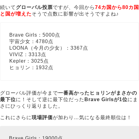
続いて
グローバル投票
ですが、今回から
74カ国から80カ国
と国が増えた
そうで点数に影響が出そうですよね♪
Brave Girls：5000点
宇宙少女：4780点
LOONA（今月の少女）：3367点
VIVIZ：3313点
Kepler：3025点
ヒョリン：1932点
グローバル評価が今まで
一番高かったヒョリンがまさかの
最下位
に！そして逆に最下位だった
Brave Girlsが1位
にま
さにひっくり返りました。
これにさらに
現場評価
が加わり…気になる最終順位は！
Brave Girls：19000点