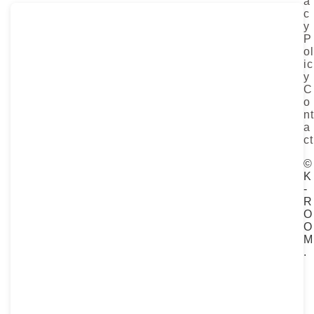
a
リ
c
y
ー
P
ol
ic
y
C
o
nt
a
ct
©
K
-
R
O
O
M
.