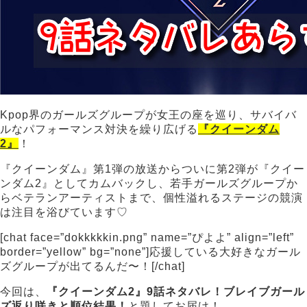
Kpop界のガールズグループが女王の座を巡り、サバイバ
ルなパフォーマンス対決を繰り広げる
『
クイーンダム
2』
！
『クイーンダム』第1弾の放送からついに第2弾が『クイー
ンダム2』としてカムバックし、若手ガールズグループか
らベテランアーティストまで、個性溢れるステージの競演
は注目を浴びています♡
[chat face=”dokkkkkin.png” name=”ぴよよ” align=”left”
border=”yellow” bg=”none”]応援している大好きなガール
ズグループが出てるんだ〜！[/chat]
今回は、
『クイーンダム2』9話ネタバレ！ブレイブガール
ズ返り咲きと順位結果！
と題してお届け！