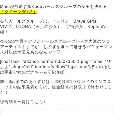
Mnetが放送するKpopガールズグループの女王を決める、
『クイーンダム2』
。
参加ガールズグループは、ヒョリン、Brave Girls、
VIVIZ、LOONA（今月の少女）、宇宙少女、Keplerの6
組！
今Kpopで最もアツいガールズグループから実力派のソロ
アーティストまでが、しのぎを削って魅せるパフォーマン
ス対決は毎回見ものなんです♡
[chat face=”ddance-norinori-350×350-1.png” name=”ぴ
よよ” align=”left” border=”yellow” bg=”none”]ぼくの推し
は宇宙少女のボナちゃん♡[/chat]
前回8話までのあらすじは、3次競演1ラウンドのダンスユ
ニットの結果発表からの、総合結果の発表まで終わりまし
た！
総合結果一覧はこちら♪