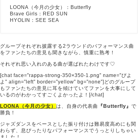
LOONA（今月の少女）：Butterfly
Brave Girls：RED SUN
HYOLIN：SEE SEA
グループそれぞれ披露する2ラウンドのパフォーマンス曲
をファンたちの意見も聞きながら、慎重に熟考！
それぞれ思い入れのある曲が選ばれたわけです♡
[chat face=”rappa-strong-350×350-1.png” name=”ぴよ
よ” align=”left” border=”yellow” bg=”none”]どのグループ
もファンたちの意見に耳を傾けていてファンを大事にして
いるのがわかってすごくよかったよ！[/chat]
LOONA（今月の少女）
は、自身の代表曲
『Butterfly』
で
勝負！
ジャズダンスをベースとした振り付けは難易度高めにも関
わらず、息ぴったりなパフォーマンスでうっとりしちゃい
ました！