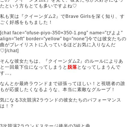
たという方もとても多いですよね♡
私も実は『クイーンダム2』でBrave Girlsを深く知り、す
ごく好感をもちました！
[chat face=”ofuse-piyo-350×350-1.png” name=”ぴよよ”
align=”left” border=”yellow” bg=”none”]今では彼女たちの
曲がプレイリストに入っているほどお気に入りなんだ
♡[/chat]
そんな彼女たちは、『クイーンダム2』のルールによりあ
と一回最下位になってしまうと
脱落
となってしまうんで
す…。
なんとか最終ラウンドまで頑張ってほしい！と視聴者の誰
もが応援したくなるような、本当に素敵なグループ！
気になる3次競演2ラウンドの彼女たちのパフォーマンス
は！？
3次競演2ラウンドステージ後半の3組と曲