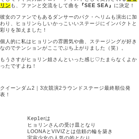
リン
も、ファンと交流をして曲を
『SEE SEA』
に決定！
彼女のファンでもあるダンサーのパク・ヘリムも演出に加
わり、ヒョリンらしいかっこいいステージにインパクトと
彩りを加えました！
個人的に私はヒョリンの雰囲気や曲、ステージングが好き
なのでテンションがここでぶち上がりました（笑）。
もうさすがヒョリン姐さんといった感じ♡たまらなくよか
ったですよね！
クイーンダム2｜3次競演2ラウンドステージ最終順位発
表！
Kep1erは
ヒョリンさんの受け皿となり
LOONAとVIVIZとは信頼の輪を築き
宇宙少女の人気の的となり