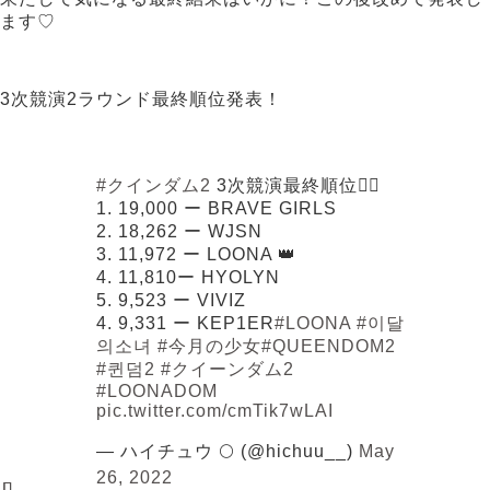
ます♡
3次競演2ラウンド最終順位発表！
#クインダム2
3次競演最終順位✍🏻
1. 19,000 ー BRAVE GIRLS
2. 18,262 ー WJSN
3. 11,972 ー LOONA 👑
4. 11,810ー HYOLYN
5. 9,523 ー VIVIZ
4. 9,331 ー KEP1ER
#LOONA
#이달
의소녀
#今月の少女
#QUEENDOM2
#퀸덤2
#クイーンダム2
#LOONADOM
pic.twitter.com/cmTik7wLAI
— ハイチュウ 🌕 (@hichuu__)
May
26, 2022