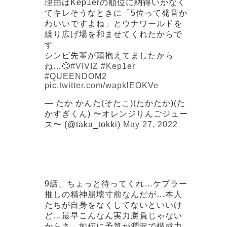
理由はKep1erの順位に納得いかなく
てキレそうなときに「5位って発音か
わいいですよね」とウナワールドを
繰り広げ場を和ませてくれたからで
す
シンビ先輩が頭抱えてましたから
ね…🙄
#VIVIZ
#Kep1er
#QUEENDOM2
pic.twitter.com/wapklEOKVe
— たか かんた(そたこ)(たかたか)(た
かすぎくん) 〜オレンジりんごジュー
ス〜 (@taka_tokki)
May 27, 2022
9話、ちょっと待ってくれ…ケプラー
推しの精神崩壊寸前なんだが…本人
たちが自身をなくしてないといいけ
ど…最早こんなん実力勝負じゃない
からさ、如何に予算が潤沢で構成力