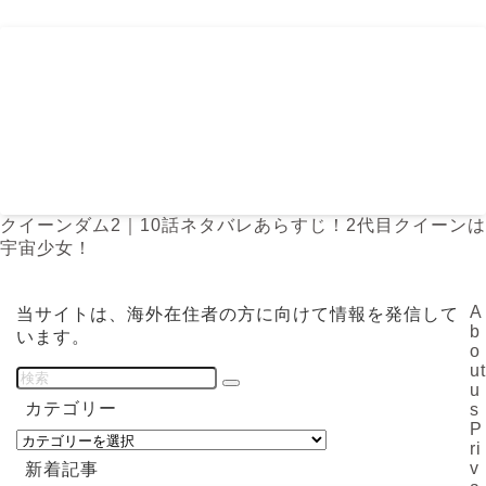
クイーンダム2｜10話ネタバレあらすじ！2代目クイーンは
宇宙少女！
A
当サイトは、海外在住者の方に向けて情報を発信して
b
います。
o
ut
u
カテゴリー
s
P
カ
ri
テ
v
新着記事
ゴ