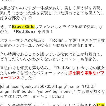
人数が多いのですが一体感があり、美しく舞う蝶を表現、
巣に引っかかった蝶を表現していた演出はとても個人的に
好きな部分です♡
そして
Brave Girls
もファンたちとライブ配信で交流しな
がら、
『Red Sun』
を選曲！
パフォーマンスの演出は、『Rollin’』で返り咲きをする数
日前のメンバーユナが投稿した動画が冒頭流れます。
辛い時期であることを語っている彼女はどこか無気力で、
どうしたらいいかわからないというコメントも印象的。
番組内でも何度も落ち込み、『Red Sun』に今までの彼女
たちの全てを綴ったパフォーマンスは
涙を誘う素敵なパフ
ォーマンス
でした！
[chat face=”goukyu-350×350-1.png” name=”ぴよよ”
align=”left” border=”yellow” bg=”none”]とても胸が熱くな
って僕も泣いてしまったよ！[/chat]
そして今や実力派ソロアーティストとして支持される
ヒョ