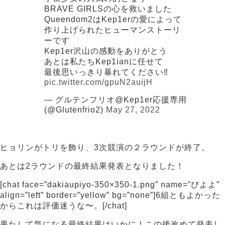
BRAVE GIRLSの心を救いました
Queendom2はKep1erの愛によって
作り上げられたヒューマンストーリ
ーです
Kep1er沢山の感動をありがとう
あとは私たちKep1ianに任せて
最後思いっきり暴れてください‼️
pic.twitter.com/gpuN2auijH
— グルテンフリオ@Kep1er応援専用
(@Glutenfrio2)
May 27, 2022
ヒョリンがトリを飾り、3次競演の２ラウンドが終了。
あとは2ラウンドの最終結果発表となりました！
[chat face=”dakiaupiyo-350×350-1.png” name=”ぴよよ”
align=”left” border=”yellow” bg=”none”]6組ともよかった
からこれは評価迷うな〜。[/chat]
果たして気になる最終結果はいかに！この後改めて発表し