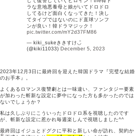
して復讐していくヒロイン！the韓ド
ラな意地悪養母と娘がいてドロドロ
してるけど面白くなってきた！決し
てタイプではないのにド直球ソンフ
ンが良い！韓ドラマジック！
pic.twitter.com/mY2d37FM86
— kiki_sukeききすけ◡̈
(@kiki11033)
December 5, 2023
2023年12月3日に最終回を迎えた韓国ドラマ『完璧な結婚
のお手本』。
よくあるロマンス復讐劇とは一味違い、ファンタジー要素
が加わった斬新な設定に夢中になった方も多かったのでは
ないでしょうか？
私は久しぶりにこういったドロドロ系を視聴したのです
が、斬新な設定に惹かれ毎週楽しんで視聴しました^^
最終回はイジュとドグクに平和と新しい命が訪れ、契約か