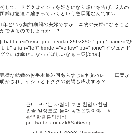
そして、ドグクはイジュを好きになり想いを告げ、2人の
距離は急速に縮まっていくという急展開なんです♡
1年という契約期間の夫婦ですが、本物の夫婦になること
ができるのでしょうか！？
[chat face=”renai-joju-hiyoko-350×350-1.png” name=”ぴ
よよ” align=”left” border=”yellow” bg=”none”]イジュとド
グクには幸せになってほしいなぁ～♡[/chat]
完璧な結婚のお手本最終回あらすじ&ネタバレ！｜真実が
明かされ、イジュとドグクの復讐も成功する？
근데 모르는 사람이 보면 친엄마친딸
인줄 알정도로 둘다 농협은행이야…
#
완벽한결혼의정석
pic.twitter.com/Zk6So6evqp