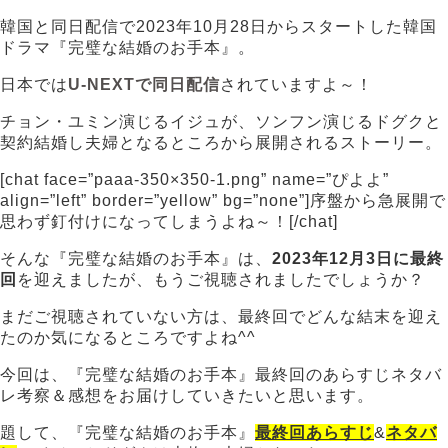
韓国と同日配信で2023年10月28日からスタートした韓国
ドラマ『完璧な結婚のお手本』。
日本では
U-NEXTで同日配信
されていますよ～！
チョン・ユミン演じるイジュが、ソンフン演じるドグクと
契約結婚し夫婦となるところから展開されるストーリー。
[chat face=”paaa-350×350-1.png” name=”ぴよよ”
align=”left” border=”yellow” bg=”none”]序盤から急展開で
思わず釘付けになってしまうよね～！[/chat]
そんな『完璧な結婚のお手本』は、
2023年12月3日に最終
回
を迎えましたが、もうご視聴されましたでしょうか？
まだご視聴されていない方は、最終回でどんな結末を迎え
たのか気になるところですよね^^
今回は、『完璧な結婚のお手本』最終回のあらすじネタバ
レ考察＆感想をお届けしていきたいと思います。
題して、『完璧な結婚のお手本』
最終回あらすじ
&
ネタバ