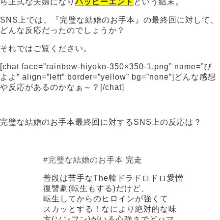
ら正式な夫婦になり
ハッピーエンド
という結末。
SNS上では、『完璧な結婚のお手本』の最終回に対して、
どんな反応だったのでしょうか？
それではご覧ください。
[chat face=”rainbow-hiyoko-350×350-1.png” name=”ぴ
よよ” align=”left” border=”yellow” bg=”none”]どんな感想
や反応があるのかなぁ～？[/chat]
完璧な結婚のお手本最終回に対するSNS上の反応は？
#完璧な結婚のお手本
完走
普段は苦手なThe韓ドラドロドロ愛憎
復讐劇(転生もする)だけど、
転生してからのヒロインが強くて
スカッとする！なにより絶対的な味
方(ソンフン)がいる心強さでどハマ