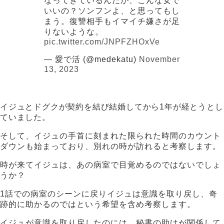
なってきているんだが、こんな女で
いいの？ソンフンよ、と思ってもし
まう。復讐相手もイマイチ嫌さが足
りないような。
pic.twitter.com/JNPFZHOxVe
— 愛で活 (@medekatu)
November
13, 2023
イジュとドグクが契約を結び結婚してから1年が経とうとし
ていました。
そして、イジュの手首に刻まれた限られた時間のカウント
ダウンも始まっており、別れの時が訪れると考察します。
時が来てイジュは、あの病室で目覚めるのではないでしょ
うか？
1話での病室のシーンに戻りイジュは意識を取り戻し、奇
跡的に助かるのではという希望を含め考察します。
イジュが意識を取り戻したのには、秘書の助けが関係して