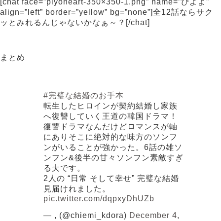
[chat face=”piyoheart-350×350-1.png” name=”ぴよよ”
align=”left” border=”yellow” bg=”none”]全12話ならサク
ッとみれるんじゃないかなぁ～？[/chat]
まとめ
#完璧な結婚のお手本
転生したヒロインが契約結婚し家族
へ復讐していく王道の韓国ドラマ！
復讐ドラマなんだけどロマンスが軸
にありそこに絶対的な味方のソンフ
ンがいることが強かった。6話の雄ソ
ンフン&後半の甘々ソンフン素敵すぎ
る夫です。
2人の “日常 そして幸せ” 完璧な結婚
見届けれました。
pic.twitter.com/dqpxyDhUZb
— , (@chiemi_kdora)
December 4,