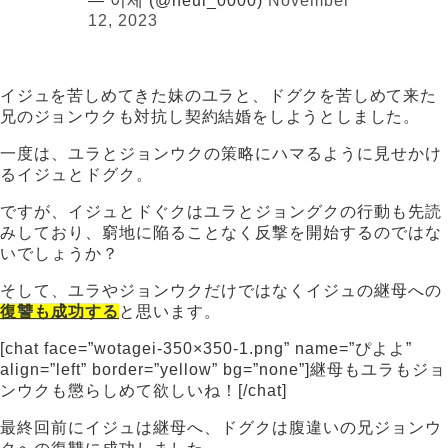
— 이제 (@neul_0000)
November
12, 2023
イジュを苦しめてきた妹のユラと、ドグクを苦しめて来た
兄のジョンウクも対抗し契約結婚をしようとしました。
一度は、ユラとジョンウクの策略にハマるように見せかけ
るイジュとドグク。
ですが、イジュとドぐクはユラとジョングクの行動も先読
みしており、窮地に陥ることなく反撃を開始するのではな
いでしょうか？
そして、ユラやジョンウクだけではなくイジュの継母への
復讐も成功する
と思います。
[chat face=”wotagei-350×350-1.png” name=”ぴよよ”
align=”left” border=”yellow” bg=”none”]継母もユラもジョ
ンウクも懲らしめて欲しいね！[/chat]
最終回前にイジュは継母へ、ドグクは腹違いの兄ジョンウ