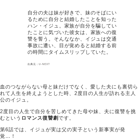
自分の夫は妹が好きで、妹のそばにい
るために自分と結婚したことを知った
ハン・イジュ。家族が自分を騙してい
たことに気づいた彼女は、家族への復
讐を誓う。そんななか、イジュは交通
事故に遭い、目が覚めると結婚する前
の時間にタイムスリップしていた。
出典元：
U-NEXT
血のつながらない母と妹だけでなく、愛した夫にも裏切ら
れて人生を終えようとした時、2度目の人生が訪れる主人
公のイジュ。
2度目の人生で自分を苦しめてきた母や妹、夫に復讐を挑
むという
ロマンス復讐劇
です。
第6話では、イジュが実は父の実子という新事実が発
覚…！