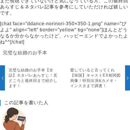
まだ視聴できていないけど気になっている方、この最終回
あらすじ＆ネタバレ記事を参考にしていただければ嬉しい
です。
[chat face=”ddance-norinori-350×350-1.png” name=”ぴ
よよ” align=”left” border=”yellow” bg=”none”]ほんとどう
なるか分からなかったけど、ハッピーエンドでよかったよ
ね^^[/chat]
完璧な結婚のお手本
完璧な結婚のお手本【全
愛していると言ってくれ
話】ネタバレあらすじ！見
【韓国】キャストEX相関図
どころと最終回まで紹介し
画像！特別出演&カメオ・
ます！
インスタまで調査！
この記事を書いた人