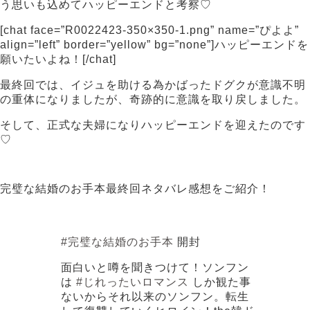
う思いも込めてハッピーエンドと考察♡
[chat face=”R0022423-350×350-1.png” name=”ぴよよ”
align=”left” border=”yellow” bg=”none”]ハッピーエンドを
願いたいよね！[/chat]
最終回では、イジュを助ける為かばったドグクが意識不明
の重体になりましたが、奇跡的に意識を取り戻しました。
そして、正式な夫婦になりハッピーエンドを迎えたのです
♡
完璧な結婚のお手本最終回ネタバレ感想をご紹介！
#完璧な結婚のお手本
開封
面白いと噂を聞きつけて！ソンフン
は
#じれったいロマンス
しか観た事
ないからそれ以来のソンフン。転生