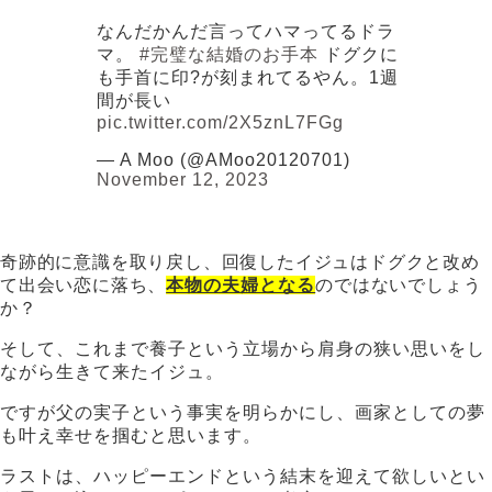
なんだかんだ言ってハマってるドラ
マ。
#完璧な結婚のお手本
ドグクに
も手首に印?が刻まれてるやん。1週
間が長い
pic.twitter.com/2X5znL7FGg
— A Moo (@AMoo20120701)
November 12, 2023
奇跡的に意識を取り戻し、回復したイジュはドグクと改め
て出会い恋に落ち、
本物の夫婦となる
のではないでしょう
か？
そして、これまで養子という立場から肩身の狭い思いをし
ながら生きて来たイジュ。
ですが父の実子という事実を明らかにし、画家としての夢
も叶え幸せを掴むと思います。
ラストは、ハッピーエンドという結末を迎えて欲しいとい