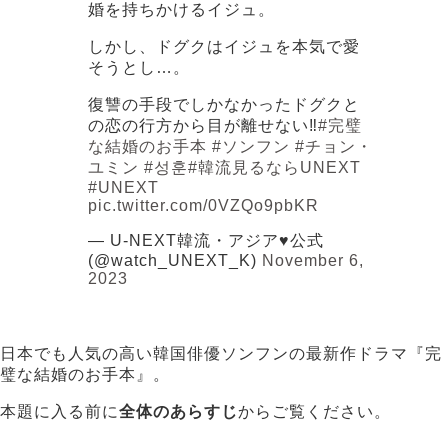
婚を持ちかけるイジュ。
しかし、ドグクはイジュを本気で愛
そうとし…。
復讐の手段でしかなかったドグクと
の恋の行方から目が離せない‼️
#完璧
な結婚のお手本
#ソンフン
#チョン・
ユミン
#성훈
#韓流見るならUNEXT
#UNEXT
pic.twitter.com/0VZQo9pbKR
— U-NEXT韓流・アジア♥公式
(@watch_UNEXT_K)
November 6,
2023
日本でも人気の高い韓国俳優ソンフンの最新作ドラマ『完
璧な結婚のお手本』。
本題に入る前に
全体のあらすじ
からご覧ください。