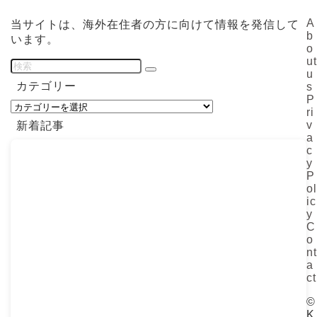
A
当サイトは、海外在住者の方に向けて情報を発信して
b
います。
o
ut
u
カテゴリー
s
P
カ
ri
テ
v
新着記事
ゴ
a
リ
c
y
ー
P
ol
ic
y
C
o
nt
a
ct
©
K