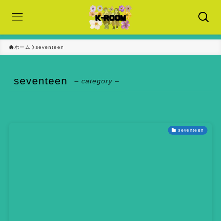
ホーム
seventeen
seventeen
– category –
seventeen