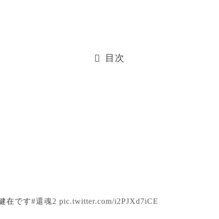
目次
は健在です
#還魂2
pic.twitter.com/i2PJXd7iCE