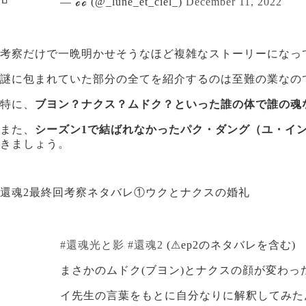
— ℴℴ (@_lune_et_ciel_)
December 11, 2022
考察だけで一晩明かせそうなほど複雑なストーリーになっ
謎に包まれていた部分の全てを紹介するのは至難の業なの
特に、
ブヨン？ナクス？ムドク？といった誰の体で誰の魂
また、
シーズン1で結ばれなかったパク・ダング（ユ・イ
きましょう。
還魂2最終回考察ネタバレ①ウクとナクスの婚礼
#還魂光と影
#還魂2
(⚠︎ep2のネタバレを含む)
まさかのムドク(ブヨン)とナクスの顔が変わっ
イ先生の言葉をもとに自分なりに解釈してみた