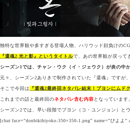
独特な世界観や多すぎる登場人物、ハリウッド顔負けのC
『還魂2 光と影』というタイトル
で、あの世界観が戻って
シーズン1では、チャン・ウク（イ・ジェウク）が炎の中
元々、シーズン2ありきで制作されていた『還魂』ですが、
そこで今回は
『還魂2最終回ネタバレ結末！ブヨンにムド
これまでの話と最終回の
ネタバレ含む内容
となっています
シーズン2では、早い段階でブヨン（コ・ユンジョン）と
[chat face=”donbikihiyoko-350×350-1.png” name=”ぴよよ