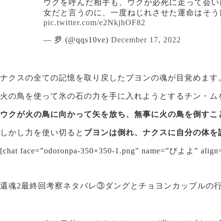
ウクを呼んだ相手も、ウクが必死に走って会い
女だと言うのに、一度ねじれさせた運命はそう
pic.twitter.com/e2NkjhOF82
— 夛 (@qqs10ve)
December 17, 2022
ナクスの全ての記憶を取り戻したブヨンの魂が目覚めます
火の鳥を使って氷の石の力を手に入れようとするチン・ム
ウクが火の鳥に向かって矢を放ち、無事に火の鳥を倒すこ
しかし力を使い切ると
ブヨンは倒れ、ナクスに自分の体を
[chat face=”odoronpa-350×350-1.png” name=”ぴよよ”
還魂2最終回考察ネタバレ③ダングとチョヨンカップルの行