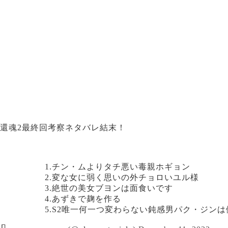
還魂2最終回考察ネタバレ結末！
1.チン・ムよりタチ悪い毒親ホギョン
2.変な女に弱く思いの外チョロいユル様
3.絶世の美女ブヨンは面食いです
4.あずきで麹を作る
5.S2唯一何一つ変わらない鈍感男パク・ジン