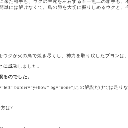
に来た相手も、ウクの生死を左右する唯一無二の相手も、
簡単には解けなくて。鳥の卵を大切に握りしめるウクと、
。
をウクが火の鳥で焼き尽くし、神力を取り戻したブヨンは
とに成功
しました。
譲るのでした。
 align=”left” border=”yellow” bg=”none”]この解説だけ
方は?