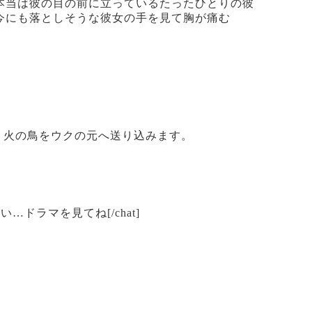
本当は彼の目の前に立っているたったひとりの彼
今にも落としそうな彼女の手を見て胸が痛む
、火の鳥をウクの元へ送り込みます。
では足りない…ドラマを見てね[/chat]