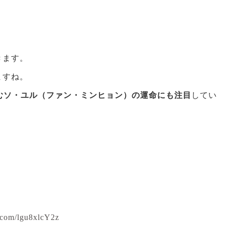
きます。
ますね。
むソ・ユル（ファン・ミンヒョン）の運命にも注目
してい
r.com/lgu8xlcY2z