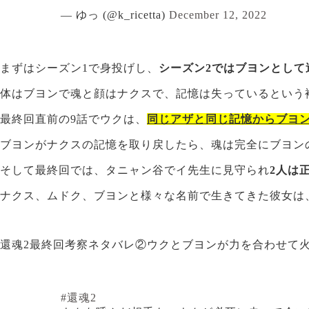
— ゆっ (@k_ricetta)
December 12, 2022
まずはシーズン1で身投げし、
シーズン2ではブヨンとし
体はブヨンで魂と顔はナクスで、記憶は失っているという
最終回直前の9話でウクは、
同じアザと同じ記憶からブヨ
ブヨンがナクスの記憶を取り戻したら、魂は完全にブヨン
そして最終回では、タニャン谷でイ先生に見守られ
2人は
ナクス、ムドク、ブヨンと様々な名前で生きてきた彼女は
還魂2最終回考察ネタバレ②ウクとブヨンが力を合わせて
#還魂2